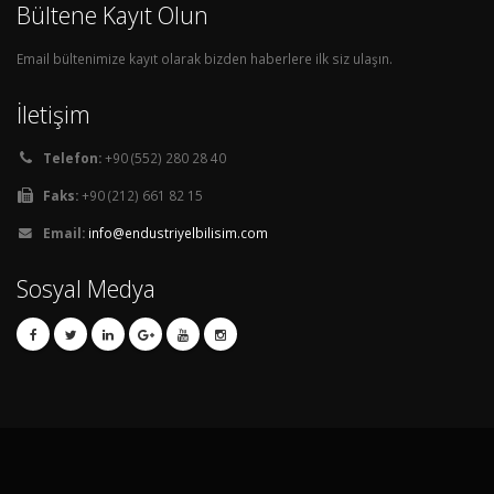
Bültene Kayıt Olun
Email bültenimize kayıt olarak bizden haberlere ilk siz ulaşın.
İletişim
Telefon:
+90 (552) 280 28 40
Faks:
+90 (212) 661 82 15
Email:
info@endustriyelbilisim.com
Sosyal Medya