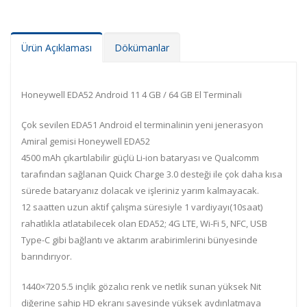
Ürün Açıklaması
Dökümanlar
Honeywell EDA52 Android 11 4 GB / 64 GB El Terminali
Çok sevilen EDA51 Android el terminalinin yeni jenerasyon
Amiral gemisi Honeywell EDA52
4500 mAh çıkartılabilir güçlü Li-ion bataryası ve Qualcomm
tarafından sağlanan Quick Charge 3.0 desteği ile çok daha kısa
sürede bataryanız dolacak ve işleriniz yarım kalmayacak.
12 saatten uzun aktif çalışma süresiyle 1 vardiyayı(10saat)
rahatlıkla atlatabilecek olan EDA52; 4G LTE, Wi-Fi 5, NFC, USB
Type-C gibi bağlantı ve aktarım arabirimlerini bünyesinde
barındırıyor.
1440×720 5.5 inçlik gözalıcı renk ve netlik sunan yüksek Nit
diğerine sahip HD ekranı sayesinde yüksek aydınlatmaya