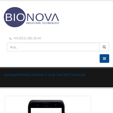
+90 (552) 280 28 40
Honeywell EDA52 Android 11 4 GB / 64 GB El Terminali