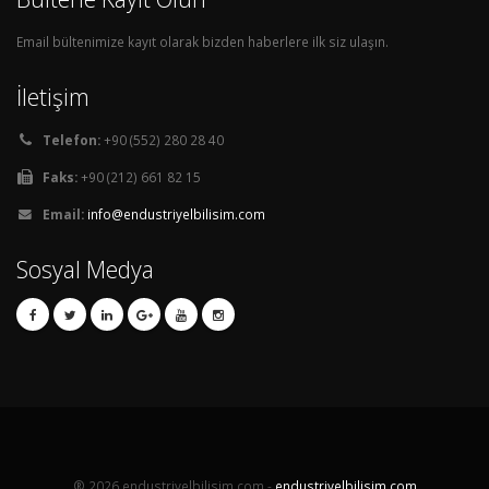
Email bültenimize kayıt olarak bizden haberlere ilk siz ulaşın.
İletişim
Telefon:
+90 (552) 280 28 40
Faks:
+90 (212) 661 82 15
Email:
info@endustriyelbilisim.com
Sosyal Medya
® 2026 endustriyelbilisim.com -
endustriyelbilisim.com