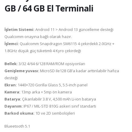
GB / 64 GB El Terminali
İşletim Sistemi:
Android 11 > Android 13 güncelleme desteği
Qualcomm onayına bağlı olarak hazır.
İşlemci:
Qualcomm Snapdragon SM6115 4 çekirdekli 2.0GHz +
1.8GHz düşük güç tüketimli 4 Kyro çekirdeği
Bellek:
3/32 4/64 6/128 RAM/ROM opsiyonları
Genişleme yuvası:
MicroSD ile128 GB’a kadar arttırılabilir hafıza
desteği
Ekran:
1440×720 Gorilla Glass 5, 5.5-inch panel
Kamera:
13mp arka + 5mp ön kamera
Batarya:
Çıkarılabilir 3.8 V, 4,500 mAh Li-ion batarya
Dayanım:
IP67 / MIL-STD 810G askeri sınıf standartı
Barkod okuma:
1D ve 2D sembolojileri
Blueetooth 5.1