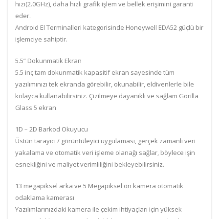
hızı(2.0GHz), daha hızlı grafik işlem ve bellek erişimini garanti
eder.
Android El Terminalleri kategorisinde Honeywell EDA52 güçlü bir
işlemciye sahiptir.
5.5” Dokunmatik Ekran
5.5 inç tam dokunmatik kapasitif ekran sayesinde tüm
yazılımınızı tek ekranda görebilir, okunabilir, eldivenlerle bile
kolayca kullanabilirsiniz. Çizilmeye dayanıklı ve sağlam Gorilla
Glass 5 ekran
1D – 2D Barkod Okuyucu
Üstün tarayıcı / görüntüleyici uygulaması, gerçek zamanlı veri
yakalama ve otomatik veri işleme olanağı sağlar, böylece işin
esnekliğini ve maliyet verimliliğini bekleyebilirsiniz.
13 megapiksel arka ve 5 Megapiksel ön kamera otomatik
odaklama kamerası
Yazılımlarınızdaki kamera ile çekim ihtiyaçları için yüksek