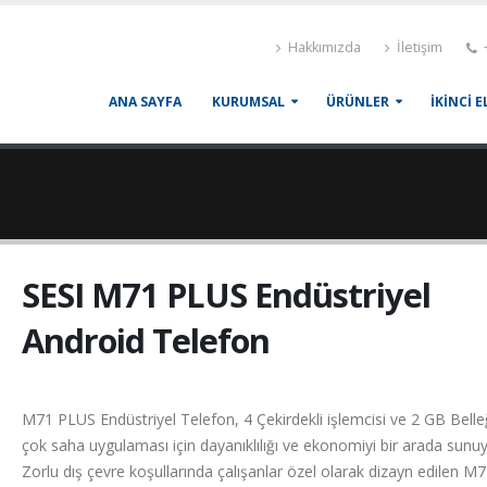
Hakkımızda
İletişim
+
ANA SAYFA
KURUMSAL
ÜRÜNLER
İKİNCİ E
SESI M71 PLUS Endüstriyel
Android Telefon
M71 PLUS Endüstriyel Telefon, 4 Çekirdekli işlemcisi ve 2 GB Belleği
çok saha uygulaması için dayanıklılığı ve ekonomiyi bir arada sunuy
Zorlu dış çevre koşullarında çalışanlar özel olarak dizayn edilen 