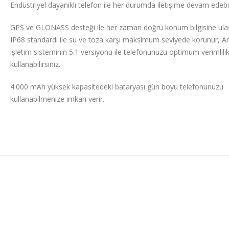
Endüstriyel dayanıklı telefon ile her durumda iletişime devam edebili
GPS ve GLONASS desteği ile her zaman doğru konum bilgisine ulaşa
IP68 standardı ile su ve toza karşı maksimum seviyede korunur, A
işletim sisteminin 5.1 versiyonu ile telefonunuzu optimum verimlili
kullanabilirsiniz.
4.000 mAh yüksek kapasitedeki bataryası gün boyu telefonunuzu
kullanabilmenize imkan verir.