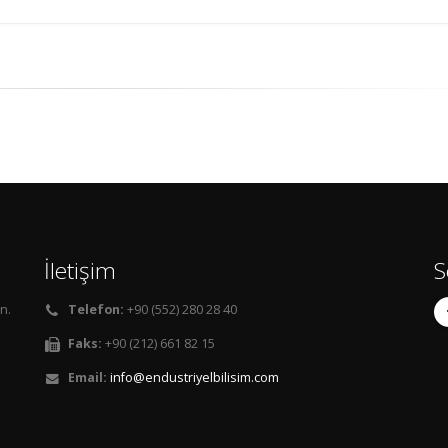
İletişim
S
n.
Telefon:
+90 (552) 280 28 40
Faks:
+90 (212) 661 82 15
Email:
info@endustriyelbilisim.com