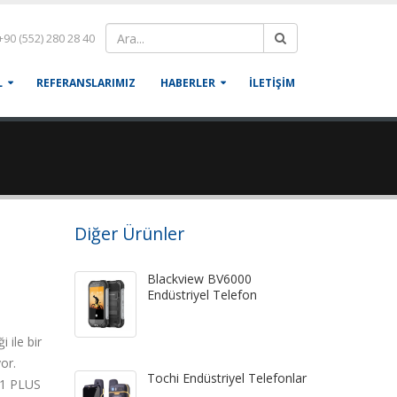
90 (552) 280 28 40
L
REFERANSLARIMIZ
HABERLER
İLETİŞİM
Diğer Ürünler
Blackview BV6000
Endüstriyel Telefon
 ile bir
or.
Tochi Endüstriyel Telefonlar
M71 PLUS