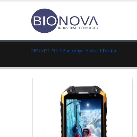
SESI M71 PLUS Endüstriyel Android Telefon