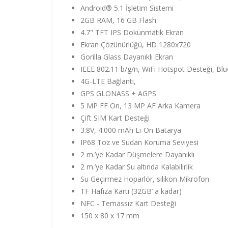
Android® 5.1 İşletim Sistemi
2GB RAM, 16 GB Flash
4.7" TFT IPS Dokunmatik Ekran
Ekran Çözünürlüğü, HD 1280x720
Gorilla Glass Dayanıklı Ekran
IEEE 802.11 b/g/n, WiFi Hotspot Desteği, Blu
4G-LTE Bağlantı,
GPS GLONASS + AGPS
5 MP FF Ön, 13 MP AF Arka Kamera
Çift SIM Kart Desteği
3.8V, 4.000 mAh Li-On Batarya
IP68 Toz ve Sudan Koruma Seviyesi
2 m.’ye Kadar Düşmelere Dayanıklı
2 m.’ye Kadar Su altında Kalabilirlik
Su Geçirmez Hoparlör, silikon Mikrofon
TF Hafıza Kartı (32GB’ a kadar)
NFC - Temassız Kart Desteği
150 x 80 x 17 mm