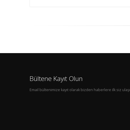
Bültene Kayıt Olun
Email bültenimize kayıt olarak bizden haberlere ilk siz ulaşı