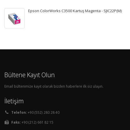
Epson ColorWorks C3500 Kartuş Magenta - SJIC22P(M)
Bültene Kayıt Olun
Email bültenimize kayıt olarak bizden haberlere ilk siz ulaşın.
İletişim
Telefon:
+90 (552) 280 28 40
Faks:
+90 (212) 661 82 15