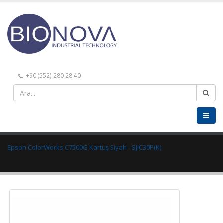
+90 (552) 280 28 40
Epson ColorWorks C7500G Kartuş Siyah - SJIC30P(K)