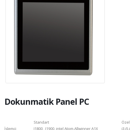
Dokunmatik Panel PC
Standart
Özel
İşlemci
J1800 , J1900, intel Atom,Allwinner A1X
i3,i5,