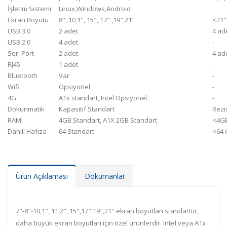
İşletim Sistemi
Linux,Windows,Android
Ekran Boyutu
8", 10,1", 15", 17" ,19",21"
<21"
USB 3.0
2 adet
4 ad
USB 2.0
4 adet
-
Seri Port
2 adet
4 ad
RJ45
1 adet
-
Bluetooth
Var
-
Wifi
Opsiyonel
-
4G
A1x standart, Intel Opsiyonel
-
Dokunmatik
Kapasitif Standart
Rezis
RAM
4GB Standart, A1X 2GB Standart
<4G
Dahili Hafıza
64 Standart
<64 
Ürün Açıklaması
Dökümanlar
7"-8"-10,1", 11,2", 15",17",19",21" ekran boyutları standarttır,
daha büyük ekran boyutları için özel ürünlerdir. Intel veya A1x