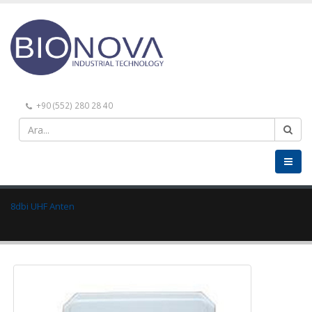
+90 (552) 280 28 40
8dbi UHF Anten