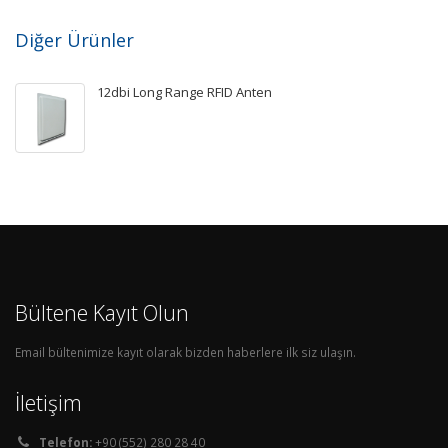
Diğer Ürünler
12dbi Long Range RFID Anten
Bültene Kayıt Olun
Email bültenimize kayıt olarak bizden haberlere ilk siz ulaşın.
İletişim
Telefon:
+90 (552) 280 28 40