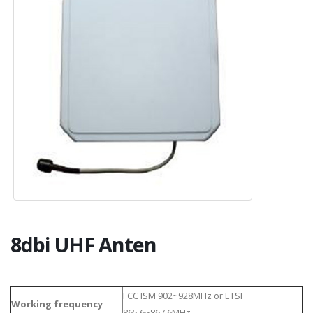
8dbi UHF Anten
FCC ISM 902~928MHz or ETSI
Working frequency
865.6~867.6MHz