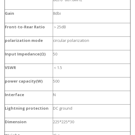
Gain
8dbi
Front-to-Rear Ratio
＞25dB
polarization mode
circular polarization
Input Impedance
(
Ω
)
50
VSWR
＜1.5
power capacity
(
W
)
500
Interface
N
Lightning protection
DC ground
Dimension
225*225*30