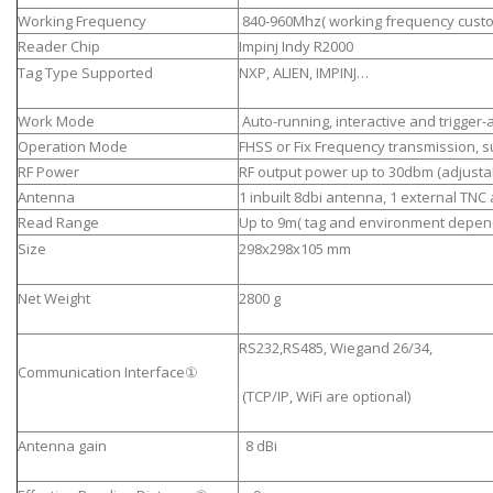
Working Frequency
840-960Mhz( working frequency
Reader Chip
Impinj Indy R2000
Tag Type Supported
NXP, ALIEN, IMPINJ…
Work Mode
Auto-running, interactive and trigger
Operation Mode
FHSS or Fix Frequency transmission, s
RF Power
RF output power up to 30dbm (adjusta
Antenna
1 inbuilt 8dbi antenna, 1 external TN
Read Range
Up to 9m( tag and environment depen
Size
298x298x105 mm
Net Weight
2800 g
RS232,RS485, Wiegand 26/34,
Communication Interface①
(TCP/IP, WiFi are optional)
Antenna gain
8 dBi