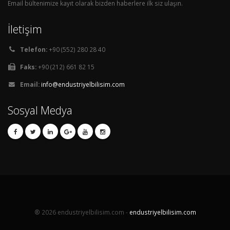
Email bültenimize kayıt olarak bizden haberlere ilk siz ulaşın.
İletişim
Telefon:
+90 (552) 280 28 40
Faks:
+90 (212) 661 82 15
Email:
info@endustriyelbilisim.com
Sosyal Medya
® 2026 endustriyelbilisim.com -
endustriyelbilisim.com