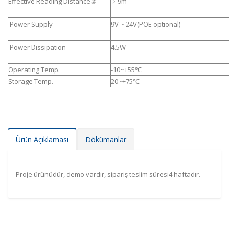
Effective Reading Distance②
﹥9m
Power Supply
9V ~ 24V(POE optional)
Power Dissipation
4.5W
Operating Temp.
-10~+55℃
Storage Temp.
20~+75℃-
Ürün Açıklaması
Dökümanlar
Proje ürünüdür, demo vardır, sipariş teslim süresi4 haftadır.