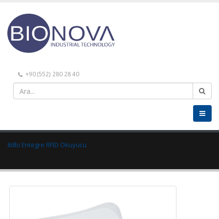
+90 (552) 280 28 40
8dbi Entegre RFID Okuyucu