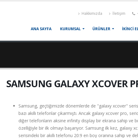
Hakkımızda
İletişim
+
ANA SAYFA
KURUMSAL
ÜRÜNLER
İKİNCİ E
SAMSUNG GALAXY XCOVER P
Samsung, geçtiğimizde dönemlerde de "galaxy xcover" serisi
bazı akıllı telefonlar çıkarmıştı. Ancak galaxy xcover pro, seri
diğer telefonların aksine ınfinity display bir ekrana sahip ve b
özelliğiyle bir ilk olmayı başarıyor. Samsung ilk kez, galaxy x
serisindeki bir akıllı telefonu 20:9 en boy oranına sahip ve deli