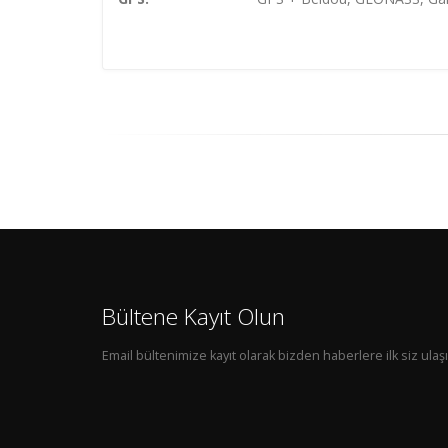
Bültene Kayıt Olun
Email bültenimize kayıt olarak bizden haberlere ilk siz ulaşı