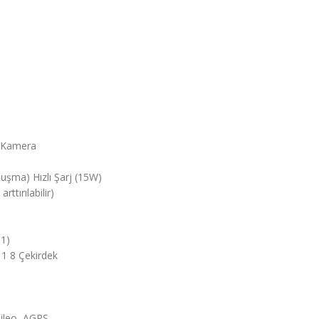
 Kamera
uşma) Hızlı Şarj (15W)
rttırılabilir)
11)
1 8 Çekirdek
ileo, AGPS