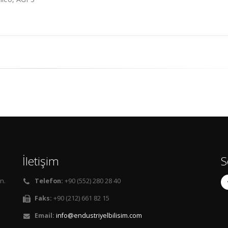
İletişim
S
n.
Telefon:
+90 (552) 280 28 40
Faks:
+90 (212) 661 82 15
Email:
info@endustriyelbilisim.com