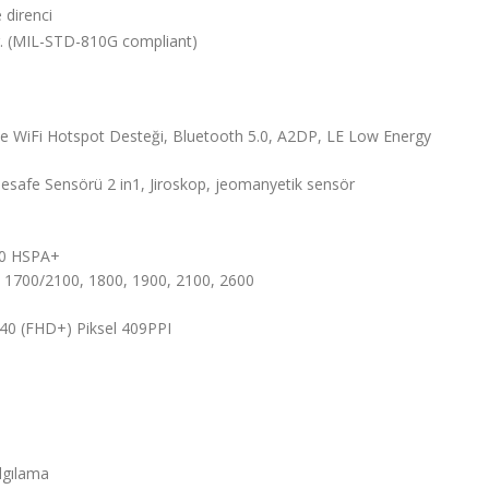
 direnci
ir. (MIL-STD-810G compliant)
ve WiFi Hotspot Desteği, Bluetooth 5.0, A2DP, LE Low Energy
Mesafe Sensörü 2 in1, Jiroskop, jeomanyetik sensör
00 HSPA+
, 1700/2100, 1800, 1900, 2100, 2600
40 (FHD+) Piksel 409PPI
Algılama