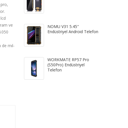
 pro,
or.
 lcd
 ram ve
NOMU V31 5.45"
Endüstriyel Android Telefon
4.050
 de mıl-
WORKMATE RP57 Pro
(S50Pro) Endüstriyel
Telefon