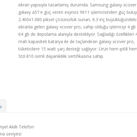
ekran yapısıyla tasarlamış durumda. Samsung galaxy xcover
galaxy a51'e güç veren exynos 9611 işlemcisinden güç buluy
2.400x1.080 piksel çözünürlük sunan, 6.3 inç büyüklüğündeki
ekranla gelen galaxy xcover pro, sahip olduğu işlemciyi 4 gb
64 gb de depolama alanıyla destekliyor. Sağladığı özellikleri 
mah kapasiteli batarya ile de taçlandıran galaxy xcover pro,
tüketicilere 15 watt şarj desteği sağlıyor. Ürün hem ıp68 hem
Std-810 isimli dayanıklılık sertifikasına sahip.
u
el Akıllı Telefon
a seviyesi