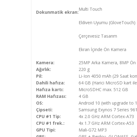
Multi Touch
Dokunmatik ekran:
Eldiven Uyumu (GloveTouch)
Çerçevesiz Tasarım
Ekran İçinde Ön Kamera
Kamera:
25MP Arka Kamera, 8MP Ön
Ağırlık:
220 g
Pil:
Li-Ion 4050 mAh (29 Saat kon
Dahili hafıza:
64 GB (Harici MicroSD kart ile a
Hafıza kartı:
MicroSDHC max. 512 GB
RAM Hafızası:
4 GB
OS:
Android 10 (with upgrade to 
Çipseti:
Samsung Exynos 7 Series 961
CPU #1 Tip:
4x 2.0 GHz ARM Cortex-A73
CPU #1 frek.:
4x 1.7 GHz ARM Cortex-A53
GPU Tipi:
Mali-G72 MP3
GPS:
GPS + Beidou, GLONASS, Gal