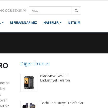
90 (552) 280 28 40
L
REFERANSLARIMIZ
HABERLER
İLETİŞİM
RO
Diğer Ürünler
Blackview BV6000
Endüstriyel Telefon
ne ait
deki
u
cover
Tochi Endüstriyel Telefonlar
kli bir