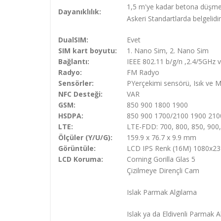
1,5 m'ye kadar betona düşme
Dayanıklılık:
Askeri Standartlarda belgelid
DualSIM:
Evet
SIM kart boyutu:
1. Nano Sim, 2. Nano Sim
Bağlantı:
IEEE 802.11 b/g/n ,2.4/5GHz 
Radyo:
FM Radyo
Sensörler:
PYerçekimi sensörü, Isık ve 
NFC Desteği:
VAR
GSM:
850 900 1800 1900
HSDPA:
850 900 1700/2100 1900 21
LTE:
LTE-FDD: 700, 800, 850, 900
Ölçüler (Y/U/G):
159.9 x 76.7 x 9.9 mm
Görüntüle:
LCD IPS Renk (16M) 1080x23
LCD Koruma:
Corning Gorilla Glas 5
Çizilmeye Dirençli Cam
Islak Parmak Algılama
Islak ya da Eldivenli Parmak 